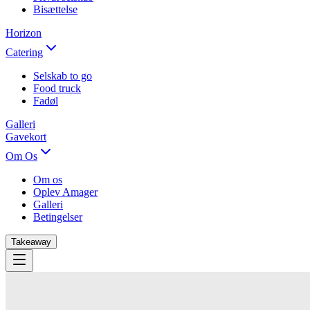
Bisættelse
Horizon
Catering
Selskab to go
Food truck
Fadøl
Galleri
Gavekort
Om Os
Om os
Oplev Amager
Galleri
Betingelser
Takeaway